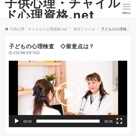
子供心理・チャイル
ド心理資格.net
Menu
子供心理・チャイルド心理資格.net
添付ファイル
子どもの心理検査 ◇留意点は？
子どもの心理検査 ◇留意点は？
2023年9月13日
動
画
プ
レ
ー
ヤ
ー
00:00
00:05