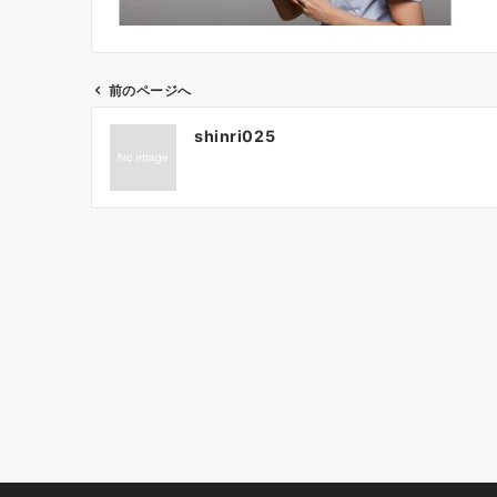
前のページへ
投
shinri025
稿
ナ
ビ
ゲ
ー
シ
ョ
ン