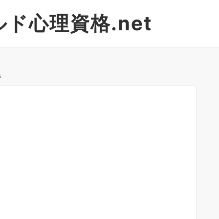
ド心理資格.net
5