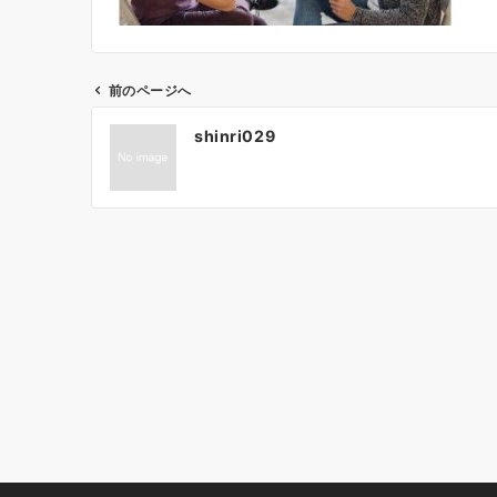
前のページへ
投
shinri029
稿
ナ
ビ
ゲ
ー
シ
ョ
ン