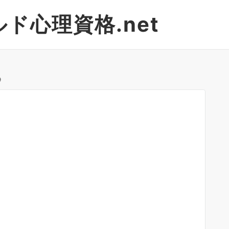
ド心理資格.net
9